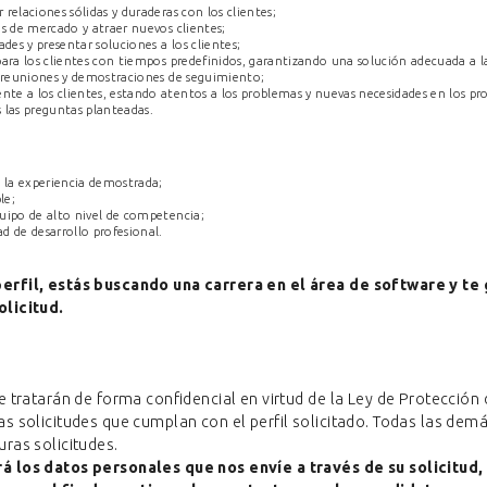
relaciones sólidas y duraderas con los clientes;
es de mercado y atraer nuevos clientes;
ades y presentar soluciones a los clientes;
ara los clientes con tiempos predefinidos, garantizando una solución adecuada a la
s reuniones y demostraciones de seguimiento;
e a los clientes, estando atentos a los problemas y nuevas necesidades en los pro
 las preguntas planteadas.
la experiencia demostrada;
le;
uipo de alto nivel de competencia;
d de desarrollo profesional.
erfil, estás buscando una carrera en el área de software y te 
olicitud.
e tratarán de forma confidencial en virtud de la Ley de Protección
as solicitudes que cumplan con el perfil solicitado. Todas las dem
uras solicitudes.
á los datos personales que nos envíe a través de su solicitud,