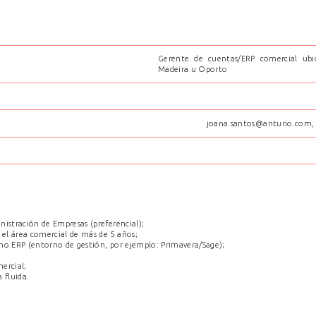
Gerente de cuentas/ERP comercial ubic
Madeira u Oporto
joana.santos@anturio.com, 
nistración de Empresas (preferencial);
 el área comercial de más de 5 años;
no ERP (entorno de gestión, por ejemplo: Primavera/Sage);
ercial;
 fluida.