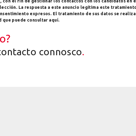
con el fin de gestionar los contactos con los candidatos en e
elección. La respuesta a este anuncio legitima este tratamien
nsentimiento expresos. El tratamiento de sus datos se realiza
ad que puede consultar
aquí
.
o?
contacto connosco
.