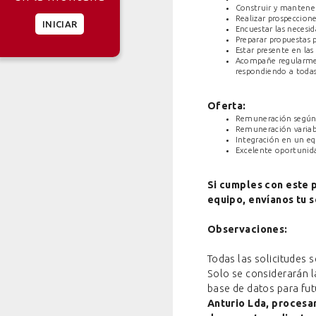
Construir y mantener 
Realizar prospeccion
INICIAR
Encuestar las necesid
Preparar propuestas p
Estar presente en la
Acompañe regularment
respondiendo a todas
Oferta:
Remuneración según 
Remuneración variab
Integración en un eq
Excelente oportunida
Si cumples con este p
equipo, envíanos tu s
Observaciones:
Todas las solicitudes s
Solo se considerarán l
base de datos para fut
Anturio Lda, procesar