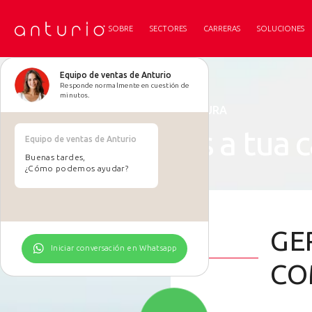
SOBRE
SECTORES
CARRERAS
SOLUCIONES
Equipo de ventas de Anturio
Responde normalmente en cuestión de
minutos.
CANDIDATURA
Envia-nos a tua 
Equipo de ventas de Anturio
Buenas tardes,
¿Cómo podemos ayudar?
GE
Iniciar conversación en Whatsapp
CO