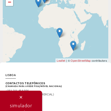
−
Leaflet
| ©
OpenStreetMap
contributors
LISBOA
CONTACTOS TELEFÓNICOS
(CHAMADA PARA A REDE FIXA/MÓVEL NACIONAL)
+351 211 454 004
+351 960 256 862
(DIR. COMERCIAL)
E-MAIL
INFO@ANTURIO.COM
simulador
ESCRITÓRIO