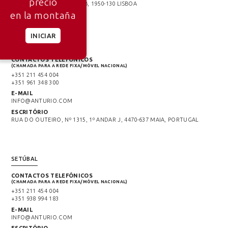
precio
RUA FERNANDO PALHA 29B, 1950-130 LISBOA
en la montaña
INICIAR
PORTO
CONTACTOS TELEFÓNICOS
(CHAMADA PARA A REDE FIXA/MÓVEL NACIONAL)
+351 211 454 004
+351 961 348 300
E-MAIL
INFO@ANTURIO.COM
ESCRITÓRIO
RUA DO OUTEIRO, Nº 1315, 1º ANDAR J, 4470-637 MAIA, PORTUGAL
SETÚBAL
CONTACTOS TELEFÓNICOS
(CHAMADA PARA A REDE FIXA/MÓVEL NACIONAL)
+351 211 454 004
+351 938 994 183
E-MAIL
INFO@ANTURIO.COM