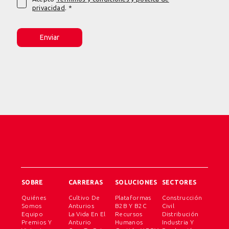
privacidad
. *
SOBRE
CARRERAS
SOLUCIONES
SECTORES
Quiénes
Cultivo De
Plataformas
Construcción
Somos
Anturios
B2B Y B2C
Civil
Equipo
La Vida En El
Recursos
Distribución
Premios Y
Anturio
Humanos
Industria Y