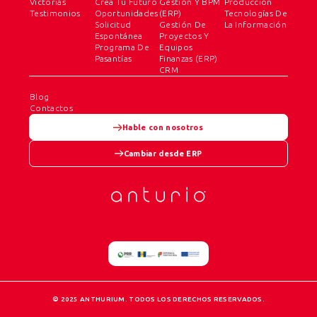
Victorias
Crea Tu Futuro
Gestión Y BPM
Producción
Testimonios
Oportunidades
(ERP)
Tecnologías De
Solicitud
Gestión De
La Información
Espontánea
Proyectos Y
Programa De
Equipos
Pasantías
Finanzas (ERP)
CRM
Blog
Contactos
Hable con nosotros
Cambiar desde ERP
© 2025 ANTHURIUM. TODOS LOS DERECHOS RESERVADOS.