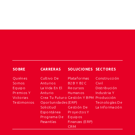
SOBRE
CARRERAS
SOLUCIONES
SECTORES
Quiénes
Cultivo De
Plataformas
Construcción
Somos
Anturios
B2B Y B2C
Civil
Equipo
La Vida En El
Recursos
Distribución
Premios Y
Anturio
Humanos
Industria Y
Victorias
Crea Tu Futuro
Gestión Y BPM
Producción
Testimonios
Oportunidades
(ERP)
Tecnologías De
Solicitud
Gestión De
La Información
Espontánea
Proyectos Y
Programa De
Equipos
Pasantías
Finanzas (ERP)
CRM