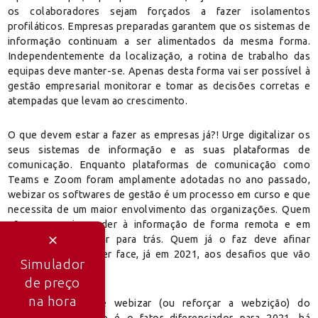
os colaboradores sejam forçados a fazer isolamentos
profiláticos. Empresas preparadas garantem que os sistemas de
informação continuam a ser alimentados da mesma forma.
Independentemente da localização, a rotina de trabalho das
equipas deve manter-se. Apenas desta forma vai ser possível à
gestão empresarial monitorar e tomar as decisões corretas e
atempadas que levam ao crescimento.
O que devem estar a fazer as empresas já?! Urge digitalizar os
seus sistemas de informação e as suas plataformas de
comunicação. Enquanto plataformas de comunicação como
Teams e Zoom foram amplamente adotadas no ano passado,
webizar os softwares de gestão é um processo em curso e que
necessita de um maior envolvimento das organizações. Quem
não conseguir aceder à informação de forma remota e em
tempo real vai ficar para trás. Quem já o faz deve afinar
processos para fazer face, já em 2021, aos desafios que vão
Simulador
surgir.
de preço
na hora
A oportunidade de webizar (ou reforçar a webzição) do
software de gestão é o fator diferenciador para 2021, há