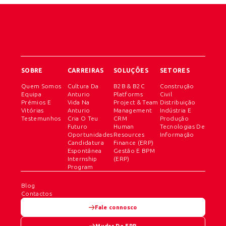
SOBRE
CARREIRAS
SOLUÇÕES
SETORES
Quem Somos
Cultura Da
B2B & B2C
Construção
Equipa
Anturio
Platforms
Civil
Prémios E
Vida Na
Project & Team
Distribuição
Vitórias
Anturio
Management
Indústria E
Testemunhos
Cria O Teu
CRM
Produção
Futuro
Human
Tecnologias De
Oportunidades
Resources
Informação
Candidatura
Finance (ERP)
Espontânea
Gestão E BPM
Internship
(ERP)
Program
Blog
Contactos
Fale connosco
Mudar De ERP