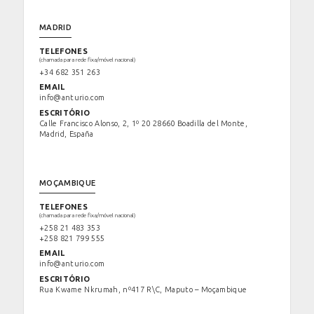
MADRID
TELEFONES
(chamada para rede fixa/móvel nacional)
+34 682 351 263
EMAIL
info@anturio.com
ESCRITÓRIO
Calle Francisco Alonso, 2, 1º 20 28660 Boadilla del Monte,
Madrid, España
MOÇAMBIQUE
TELEFONES
(chamada para rede fixa/móvel nacional)
+258 21 483 353
+258 821 799 555
EMAIL
info@anturio.com
ESCRITÓRIO
Rua Kwame Nkrumah, nº417 R\C, Maputo – Moçambique