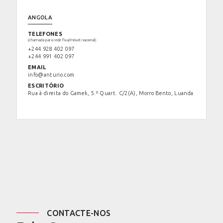
ANGOLA
TELEFONES
(chamada para rede fixa/móvel nacional)
+244 928 402 097
+244 991 402 097
EMAIL
info@anturio.com
ESCRITÓRIO
Rua à direita do Gamek, 5.º Quart. C/2(A), Morro Bento, Luanda
CONTACTE-NOS