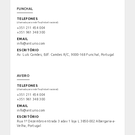
FUNCHAL
TELEFONES
(chamada para rede fixa/móvel nacional)
+351 211 454 004
+351 961 348 300
EMAIL
info@anturio.com
ESCRITÓRIO
Av. Luís Camões, Edf. Camões R/C, 9000-168 Funchal, Portugal
AVEIRO
TELEFONES
(chamada para rede fixa/móvel nacional)
+351 211 454 004
+351 961 348 300
EMAIL
info@anturio.com
ESCRITÓRIO
Rua 1º Dezembro entrada 3 adav 1 loja L 3850-002 Albergaria-a-
Velha, Portugal