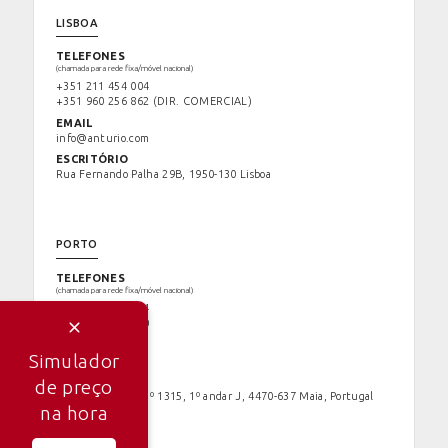
LISBOA
TELEFONES
(chamada para rede fixa/móvel nacional)
+351 211 454 004
+351 960 256 862
(DIR. COMERCIAL)
EMAIL
info@anturio.com
ESCRITÓRIO
Rua Fernando Palha 29B, 1950-130 Lisboa
PORTO
TELEFONES
(chamada para rede fixa/móvel nacional)
+351 211 454 004
+351 961 348 300
EMAIL
Simulador
info@anturio.com
ESCRITÓRIO
de preço
Rua do Outeiro, nº 1315, 1º andar J, 4470-637 Maia, Portugal
na hora