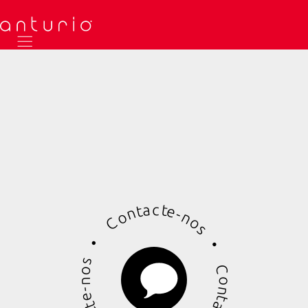
Info@anturio.com
+351 211 454 004
Chamada para a rede fixa nacional
c
a
t
t
e
n
-
o
n
o
C
s
•
•
s
C
o
n
o
-
n
e
t
t
a