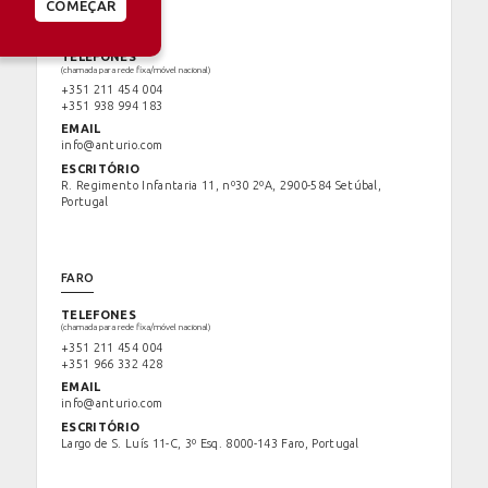
COMEÇAR
SETÚBAL
TELEFONES
(chamada para rede fixa/móvel nacional)
+351 211 454 004
+351 938 994 183
EMAIL
info@anturio.com
ESCRITÓRIO
R. Regimento Infantaria 11, nº30 2ºA, 2900-584 Setúbal,
Portugal
FARO
TELEFONES
(chamada para rede fixa/móvel nacional)
+351 211 454 004
+351 966 332 428
EMAIL
info@anturio.com
ESCRITÓRIO
Largo de S. Luís 11-C, 3º Esq. 8000-143 Faro, Portugal