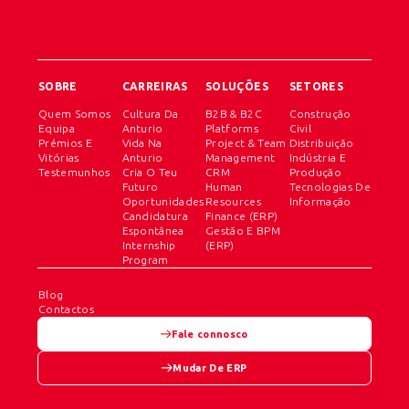
SOBRE
CARREIRAS
SOLUÇÕES
SETORES
Quem Somos
Cultura Da
B2B & B2C
Construção
Equipa
Anturio
Platforms
Civil
Prémios E
Vida Na
Project & Team
Distribuição
Vitórias
Anturio
Management
Indústria E
Testemunhos
Cria O Teu
CRM
Produção
Futuro
Human
Tecnologias De
Oportunidades
Resources
Informação
Candidatura
Finance (ERP)
Espontânea
Gestão E BPM
Internship
(ERP)
Program
Blog
Contactos
Fale connosco
Mudar De ERP